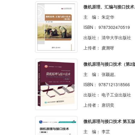
微机原
主 编：
朱定华
ISBN：
9787302470519
出版社：
清华大学出版社
上传者：
虞溯呀
微机原理与接口技术（第2
主 编：
张颖超,
ISBN：
9787121318566
出版社：
电子工业出版社
上传者：
唐玥奕
微机原理与接口技术 第五
主 编：
李芷