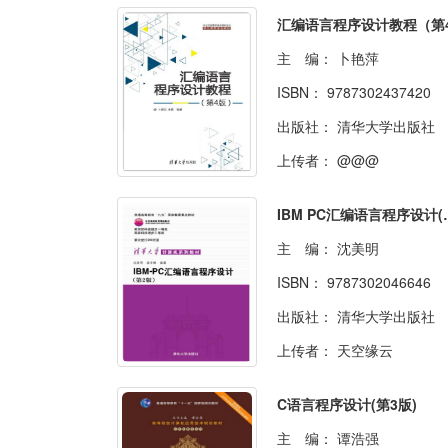
主 编：
卜艳萍
ISBN：
9787302437420
出版社：
清华大学出版社
上传者：
@@@
IBM PC
主 编：
沈美明
ISBN：
9787302046646
出版社：
清华大学出版社
上传者：
天空缘云
C语言程序设计(第3版)
主 编：
谭浩强